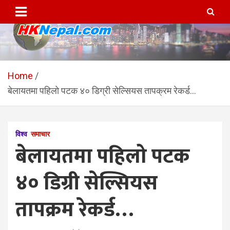
Skip
to
content
HKNepal.com – हङकङबाट
hknepal, hknepal.com, hk nepal, hk nepal com
सञ्चालित पहिलो नेपाली अनलाईन
Home
बेलायतमा पहिलो पटक ४० डिग्री सेल्सियस तापक्रम रेकर्ड…
पत्रिका
विश्व
समाचार
बेलायतमा पहिलो पटक
४० डिग्री सेल्सियस
तापक्रम रेकर्ड…