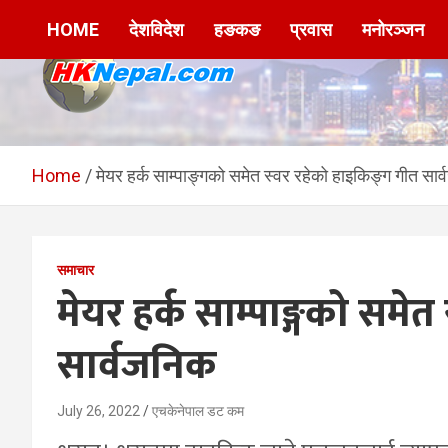
Skip
HOME
देशविदेश
हङकङ
प्रवास
मनोरञ्जन
to
content
HKNepal.com –
hknepal, hknepal.com, hk nepal, hk nepal com
हङकङबाट सञ्चालित पहिलो
Home
मेयर हर्क साम्पाङ्गको समेत स्वर रहेको हाइकिङ्ग गीत सार
नेपाली अनलाईन पत्रिका
समाचार
मेयर हर्क साम्पाङ्गको समेत
सार्वजनिक
July 26, 2022
एचकेनेपाल डट कम