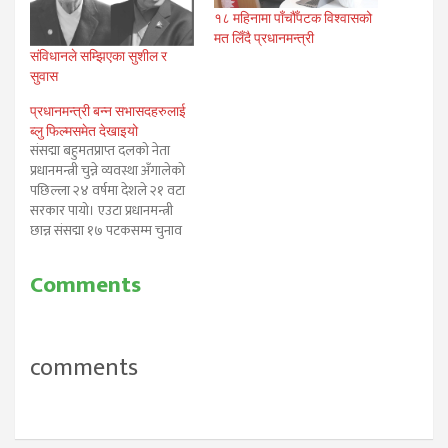
१८ महिनामा पाँचौँपटक विश्वासको
मत लिँदै प्रधानमन्त्री
संविधानले सम्झिएका सुशील र
सुवास
प्रधानमन्त्री बन्न सभासदहरुलाई
ब्लु फिल्मसमेत देखाइयो
संसद्मा बहुमतप्राप्त दलको नेता
प्रधानमन्त्री चुन्ने व्यवस्था अँगालेको
पछिल्ला २४ वर्षमा देशले २१ वटा
सरकार पायो। एउटा प्रधानमन्त्री
छान्न संसद्मा १७ पटकसम्म चुनाव
पनि भयो। र, पनि कुनै प्रधानमन्त्रीले
पाँच वर्ष सरकार चलाउन सकेनन्।
Comments
दुई सय ४० वर्षदेखिको निरंकुश
पञ्चायती व्यवस्थाको अन्त्य गर्न ०४६
मा जुन उमंगका साथ जनता
सडकमा…
comments