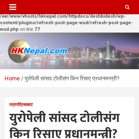
Warning
: Trying to access array offset on value of type bool in
/var/www/vhosts/hknepal.com/httpdocs/deshbidesh/wp-
content/plugins/refresh-post-page-wud/refresh-post-page-
wud.php
on line
77
Skip
to
content
HKNepal.com – हङकङबाट
hknepal, hknepal.com, hk nepal, hk nepal com
सञ्चालित पहिलो नेपाली अनलाईन
Home
युरोपेली सांसद टोलीसंग किन रिसाए प्रधानमन्त्री?
पत्रिका
पत्रपत्रिकाबाट
युरोपेली सांसद टोलीसंग
किन रिसाए प्रधानमन्त्री?