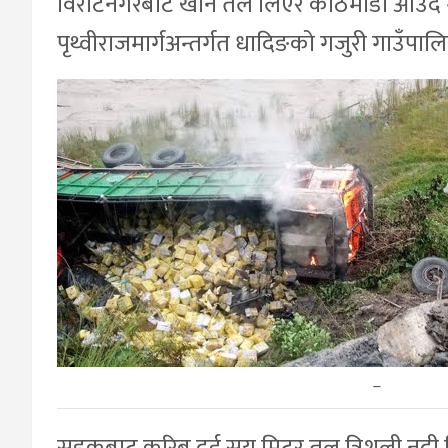
विराटनगरबाट खाने तेल लिएर काठमाडौँ आउँदै 
पृथ्वीराजमार्गअन्तर्गत धादिङको गजुरी गाउँपाल
–