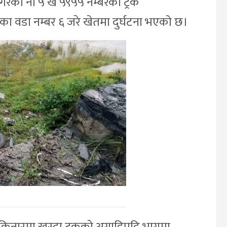
गरेको ना ५ ख ५९५५ नम्बरको ट्रक
िका वडा नम्बर ६ जरे खेतमा दुर्घटना भएको छ।