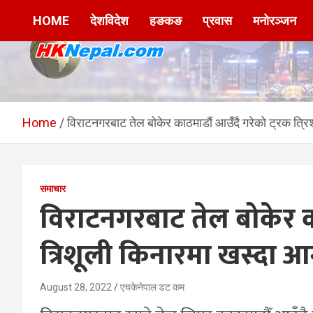
Skip
HOME
देशविदेश
हङकङ
प्रवास
मनोरञ्जन
to
content
HKNepal.com –
hknepal, hknepal.com, hk nepal, hk nepal com
हङकङबाट सञ्चालित पहिलो
Home
विराटनगरबाट तेल बोकेर काठमाडौं आउँदै गरेको ट्रक त्र
नेपाली अनलाईन पत्रिका
समाचार
विराटनगरबाट तेल बोकेर का
त्रिशूली किनारमा खस्दा 
August 28, 2022
एचकेनेपाल डट कम