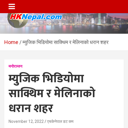
Skip
to
content
HKNepal.com – हङकङबाट
hknepal, hknepal.com, hk nepal, hk nepal com
सञ्चालित पहिलो नेपाली अनलाईन
Home
म्युजिक भिडियोमा साक्थिम र मेलिनाको धरान शहर
पत्रिका
मनोरञ्जन
म्युजिक भिडियोमा
साक्थिम र मेलिनाको
धरान शहर
November 12, 2022
एचकेनेपाल डट कम