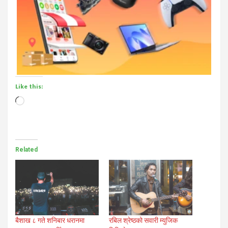
Like this:
Loading…
Related
बैशाख ८ गते शनिबार धरानमा
रबिल श्रेष्ठको सवारी म्युजिक