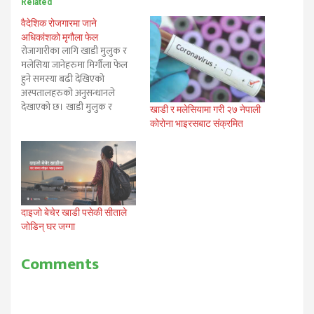
Related
वैदेशिक रोजगारमा जाने
अधिकांशको मृगौला फेल
रोजागारीका लागि खाडी मुलुक र
मलेसिया जानेहरुमा मिर्गौला फेल
हुने समस्या बढी देखिएको
अस्पतालहरुको अनुसन्धानले
देखाएको छ। खाडी मुलुक र
खाडी र मलेसियामा गरी २७ नेपाली
मलेसियाबाट फर्कनेहरुमा
कोरोना भाइरसबाट संक्रमित
मिर्गौलाको समस्या बढी पाइएको
अस्पतालका तथ्याङ्कहरुले
देखाएका छन्। टिचिङ अस्पतालमा
मिर्गौला विभागका अनुसार औसत
चार जना विदेशमा काम गरिसकेका
बिरामी मिर्गौला बिग्रिएर आउने
दाइजो बेचेर खाडी पसेकी सीताले
गरेका छन्। राष्ट्रिय अंग प्रत्यारोपण…
जोडिन् घर जग्गा
Comments