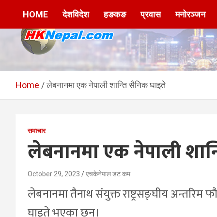
Skip
HOME
देशविदेश
हङकङ
प्रवास
मनोरञ्जन
to
content
HKNepal.com –
hknepal, hknepal.com, hk nepal, hk nepal com
हङकङबाट सञ्चालित पहिलो
Home
लेबनानमा एक नेपाली शान्ति सैनिक घाइते
नेपाली अनलाईन पत्रिका
समाचार
लेबनानमा एक नेपाली शान्
October 29, 2023
एचकेनेपाल डट कम
लेबनानमा तैनाथ संयुक्त राष्ट्रसङ्घीय अन्तरि
घाइते भएका छन्।