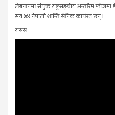
लेबनानमा संयुक्त राष्ट्रसङ्घीय अन्तरिम फौजमा
सय ७४ नेपाली शान्ति सैनिक कार्यरत छन्।
रासस