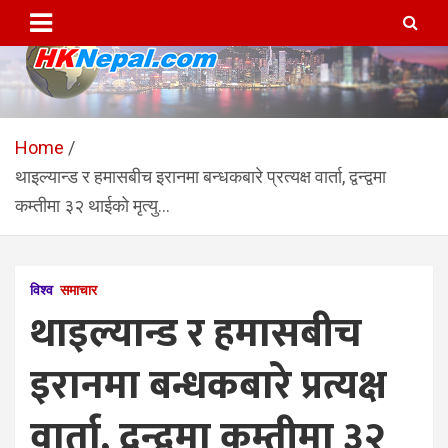
Skip
to
content
HKNepal.com – हङकङबाट
hknepal, hknepal.com, hk nepal, hk nepal com
सञ्चालित पहिलो नेपाली अनलाईन
Home
थाइल्यान्ड र हमासबीच इरानमा बन्धकबारे प्रत्यक्ष वार्ता, द्वन्द्वमा
पत्रिका
कम्तीमा ३२ थाईको मृत्यु…
विश्व
समाचार
थाइल्यान्ड र हमासबीच
इरानमा बन्धकबारे प्रत्यक्ष
वार्ता, द्वन्द्वमा कम्तीमा ३२