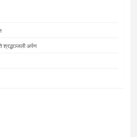
न
श्रद्धाञ्जली अर्पण