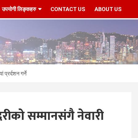
उपयोगी लिङ्कहरु
CONTACT US
ABOUT US
r/www/vhosts/hknepal.com/httpdocs/deshbidesh/wp-content/p
 प्रर्दशन गर्ने
दरीको सम्मानसंगै नेवारी