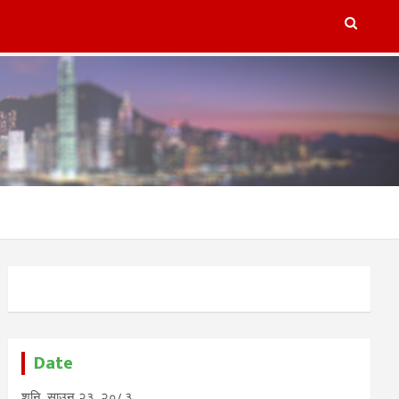
lugins/refresh-post-page-wud/refresh-post-page-wud.php
on
Date
शनि, साउन २३, २०८३