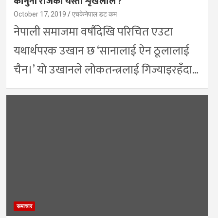
कानुनी राजका यस्ता शृंखलाले ?
October 17, 2019
एचकेनेपाल डट कम
नेपाली समाजमा वर्षौदेखि परिचित एउटा
यथार्थपरक उखान छ ‘सानालाई ऐन ठूलालाई
चैन।’ यो उखानले लोकतन्त्रलाई गिज्याइरहँदा…
समाचार