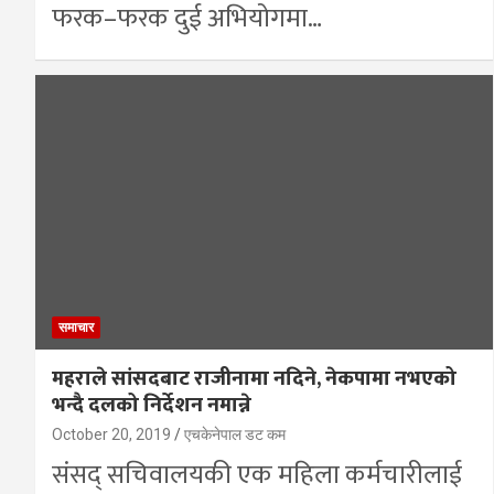
फरक–फरक दुई अभियोगमा…
समाचार
महराले सांसदबाट राजीनामा नदिने, नेकपामा नभएको
भन्दै दलको निर्देशन नमान्ने
October 20, 2019
एचकेनेपाल डट कम
संसद् सचिवालयकी एक महिला कर्मचारीलाई