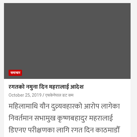
समाचार
रगतको नमुना दिन महरालाई आदेश
October 25, 2019
एचकेनेपाल डट कम
महिलामाथि यौन दुव्र्यवहारको आरोप लागेका
निवर्तमान सभामुख कृष्णबहादुर महरालाई
डिएनए परीक्षणका लागि रगत दिन काठमाडौँ