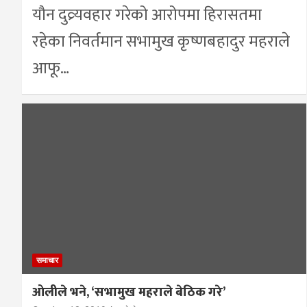
यौन दुव्र्यवहार गरेको आरोपमा हिरासतमा
रहेका निवर्तमान सभामुख कृष्णबहादुर महराले
आफू…
समाचार
ओलीले भने, ‘सभामुख महराले बेठिक गरे’