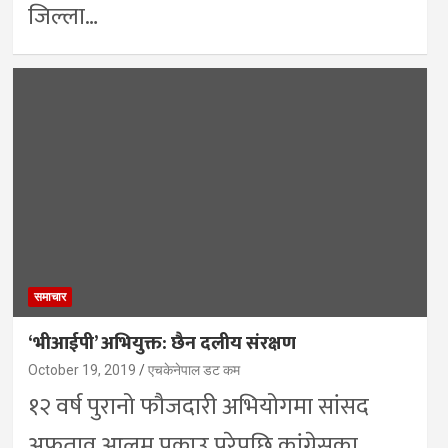
जिल्ला…
समाचार
‘भीआईपी’ अभियुक्त: छैन दलीय संरक्षण
October 19, 2019
एचकेनेपाल डट कम
१२ वर्ष पुरानो फौजदारी अभियोगमा सांसद
अफताव आलम पक्राउ परेपछि कांग्रेसका