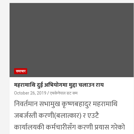
समाचार
महरामाथि दुई अभियोगमा मुद्दा चलाउन राय
October 26, 2019
एचकेनेपाल डट कम
निवर्तमान सभामुख कृष्णबहादुर महरामाथि
जबर्जस्ती करणी(बलात्कार) र एउटै
कार्यालयकी कर्मचारीसँग करणी प्रयास गरेको