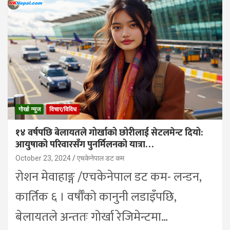
गोर्खा न्युज
विचार/विविध
१४ वर्षपछि बेलायतले गोर्खाको छोरीलाई सेटलमेन्ट दियो:
आयुषाको परिवारसँग पुनर्मिलनको यात्रा…
October 23, 2024
एचकेनेपाल डट कम
रोशन मेवाहाङ्ग /एचकेनेपाल डट कम- लन्डन,
कार्तिक ६ । वर्षौँको कानुनी लडाइँपछि,
बेलायतले अन्ततः गोर्खा रेजिमेन्टमा…