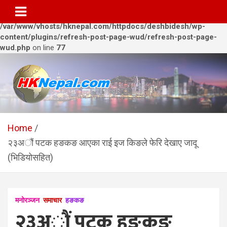
Warning
: Trying to access array offset on value of type bool in
/var/www/vhosts/hknepal.com/httpdocs/deshbidesh/wp-
content/plugins/refresh-post-page-wud/refresh-post-page-
wud.php
on line
77
Skip
to
content
HKNepal.com – हङकङबाट
hknepal, hknepal.com, hk nepal, hk nepal com
सञ्चालित पहिलो नेपाली अनलाईन
Home
२३अौं पटक हङकङ आएका राई इज किङले फेरि देखाए जादू
पत्रिका
(भिडियोसहित)
मनोरञ्जन
समाचार
हङकङ
२३अौं पटक हङकङ