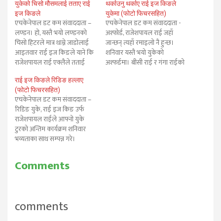
युकेको चिसो मौसमलाई तताए राई
थर्काउनु थर्काए राई इज किङले
इज किङले
युकेमा (फोटो फिचरसहित)
एचकेनेपाल डट कम संवाददाता –
एचकेनेपाल डट कम संवाददाता -
लण्डन। हो, यस्तै भयो लण्डनको
अश्फोर्ड, राजेशपायल राई जहाँ
चिसो हिटरले मात्र थाम्ने जाडोलाई
जान्छन् त्यहाँ रमाइलो नै हुन्छ।
आइतवार राई इज किङले याने कि
शनिवार यस्तै भयो युकेको
राजेशपायल राई एक्लैले तताई
अश्फर्डमा। बीसी राई र गंगा राईको
दिए। प्रसंग हो, फेब्रुवरी २१
आयोजनामा भइरहेको राजेशपायल
राई इज किङले रिडिङ हल्लाए
तारिखको दिन फार्मबोरग युकेको
राई युके टुर नामक कार्यक्रम
(फोटो फिचरसहित)
हलमा भएको पायलको भव्य लाईभ
सोंचेभन्दा राम्रो भयो। कार्यक्रममा
एचकेनेपाल डट कम संवाददाता –
कन्सर्टको। आयोजक बीसी राई र
राईले नाई नभन्नु ल २, नाई नभन्नु ल
रिडिङ युके, राई इज किङ उर्फ
गंगाराज राईको आयोजनामा भव्य
४, फूलैफूलको मौसम तिमीलाई,
राजेशपायल राईले आफ्नो युके
एवं सभ्य…
राम प्यारी,…
टुरको अन्तिम कार्यक्रम शनिवार
भव्यताका साथ सम्पन्न गरे।
आयोजकद्वय बीसी राई र गंगा राई
तथा उपसंयोजक एलबी सुब्बाले
Comments
कार्यक्रम रिडिङमा अहिलेसम्म कै
भव्य र सभ्य भएको बताए।
कार्यक्रममा राईसंग सेल्फी र फोटो
खिच्ने प्रशंसकहरुको ठूलो…
comments