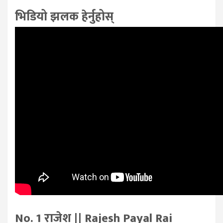
भिडियो झलक हेर्नुहोस्
No. 1 राजेश || Rajesh Payal Rai