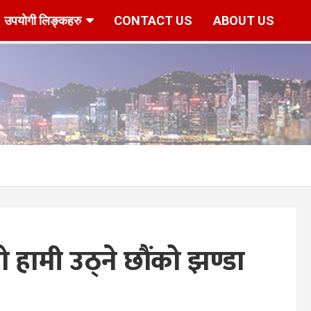
उपयोगी लिङ्कहरु
CONTACT US
ABOUT US
r/www/vhosts/hknepal.com/httpdocs/deshbidesh/wp-content/p
 हामी उठ्ने छौंको झण्डा