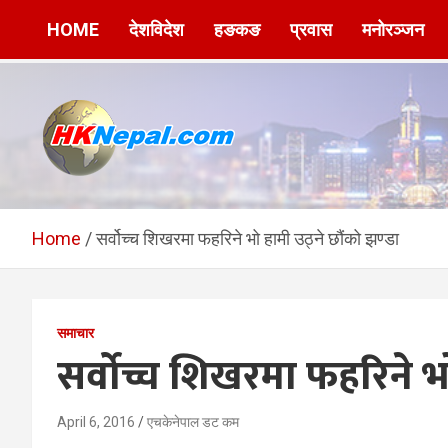
HOME
देशविदेश
हङकङ
प्रवास
मनोरञ्जन
Warning
: Trying to access array offset on value of type bool in
/va
line
77
Skip
to
content
HKNepal.com –
hknepal, hknepal.com, hk nepal, hk nepal com
हङकङबाट सञ्चालित पहिलो
Home
सर्वोच्च शिखरमा फहरिने भो हामी उठ्ने छौंको झण्डा
नेपाली अनलाईन पत्रिका
समाचार
सर्वोच्च शिखरमा फहरिने भो
April 6, 2016
एचकेनेपाल डट कम