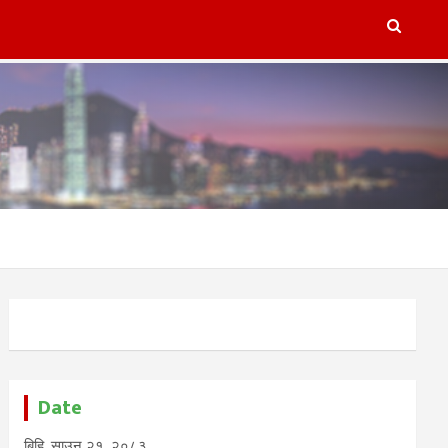
lugins/refresh-post-page-wud/refresh-post-page-wud.php
on
Date
बिहि, साउन २१, २०८३