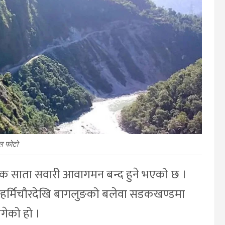
ल फोटो
 एक साता सवारी आवागमन बन्द हुने भएको छ ।
ो हर्मिचौरदेखि बागलुङको बलेवा सडकखण्डमा
गेको हो ।