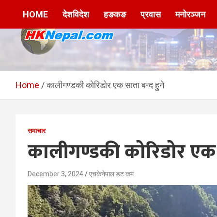
Skip
HOME
देशविदेश
हङकङ
प्रवास
मनोरञ्जन
to
content
HKNepal.com –
hknepal, hknepal.com, hk nepal, hk nepal com
हङकङबाट सञ्चालित पहिलो
Home
कालीगण्डकी कोरिडोर एक साता बन्द हुने
नेपाली अनलाईन पत्रिका
समाचार
कालीगण्डकी कोरिडोर एक स
December 3, 2024
एचकेनेपाल डट कम