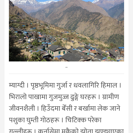
–
म्याग्दी । पृष्ठभूमिमा गुर्जा र धवलागिरि हिमाल ।
भिरालो पाखामा गुजमुज्ज ढुङ्गे घरहरू । ग्रामीण
जीवनशैली । हिउँदमा बेँसी र बर्खामा लेक जाने
पशुका घुम्ती गोठहरू । चिटिक्क परेका
गल्लीहरू । कर्नासेमा मकैको झोता झुण्ड्याएका