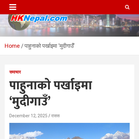
Skip
to
content
HKNepal.com – हङकङबाट
hknepal, hknepal.com, hk nepal, hk nepal com
सञ्चालित पहिलो नेपाली अनलाईन
Home
पाहुनाको पर्खाइमा ‘मुदीगाउँ’
पत्रिका
समाचार
पाहुनाको पर्खाइमा
‘मुदीगाउँ’
December 12, 2025
रासस