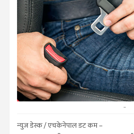
–
न्युज डेस्क / एचकेनेपाल डट कम –