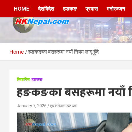
Skip
HOME
देशविदेश
हङकङ
प्रवास
मनोरञ्जन
to
content
HKNepal.com –
hknepal, hknepal.com, hk nepal, hk nepal com
हङकङबाट सञ्चालित पहिलो
Home
हङकङका बसहरूमा नयाँ नियम लागू हुँदै
नेपाली अनलाईन पत्रिका
सिफारिस
हङकङ
हङकङका बसहरूमा नयाँ निय
January 7, 2026
एचकेनेपाल डट कम