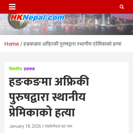
Skip
to
content
HKNepal.com – हङकङबाट
hknepal, hknepal.com, hk nepal, hk nepal com
सञ्चालित पहिलो नेपाली अनलाईन
Home
हङकङमा अफ्रिकी पुरुषद्वारा स्थानीय प्रेमिकाको हत्या
पत्रिका
सिफारिस
हङकङ
हङकङमा अफ्रिकी
पुरुषद्वारा स्थानीय
प्रेमिकाको हत्या
January 18, 2026
एचकेनेपाल डट कम