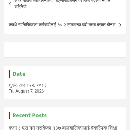
साफ महिला च्याम्पियनसिप : बङ्गलादेशसँग पराजित भएसँगै नेपाल
navigation
बाहिरियो
क्याथे प्यासिफिकका कर्मचारीलाई १०.२ हप्ताभन्दा बढी तलब बराबर बोनस
Date
शुक्र, साउन २२, २०८३
Fri, August 7, 2026
Recent Posts
कक्षा ८ पूरा गर्न नसकेका १३७ बालबालिकालाई वैकल्पिक शिक्षा