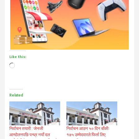
Like this:
Loading…
Related
निर्वाचन तयारी : जेनजी
निर्वाचन आउन ५० दिन बाँकीः
आन्दोलनपछि पन्ध्र नयाँ दल
१७५ उम्मेदवारले फिर्ता लिए