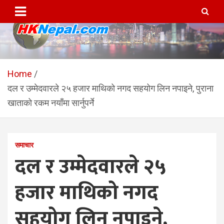
Skip
to
content
HKNepal.com – हङकङबाट
hknepal, hknepal.com, hk nepal, hk nepal com
सञ्चालित पहिलो नेपाली अनलाईन
Home
दल र उम्मेदवारले २५ हजार माथिको नगद सहयोग लिन नपाइने, पुराना
पत्रिका
खाताको रकम नयाँमा सार्नुपर्ने
समाचार
दल र उम्मेदवारले २५
हजार माथिको नगद
सहयोग लिन नपाइने,