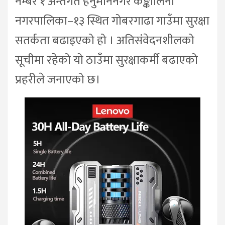
नम्बर १ अन्तर्गत हनुमाननगर कङ्कालिनी
नगरपालिका–१३ स्थित गोबरगाढा गाउँमा सुरक्षा
सतर्कता बढाइएको हो । अतिसंवेदनशीलको
सूचीमा रहेको यो ठाउँमा सुरक्षाकर्मी बढाएको
प्रहरीले जनाएको छ।