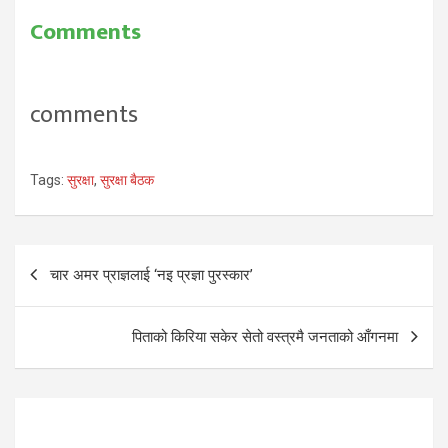
विष्टमाथि नेपाल कम्युनिष्ट पार्टीका
Comments
कार्यकर्ताले हातपात गरेका थिए ।
मन्त्रीलाई भेट्ने समय नमिलाएको
भन्दै विष्टमाथि कुटपिट भएपछि
सिंहदरबारभित्र रहेका २१ वटा
comments
मन्त्रालयमा सुरक्षा सतर्कता
बढाइएको महानगरीय सुरक्षा प्रहरी
गण…
Tags:
सुरक्षा
,
सुरक्षा बैठक
Post
चार अमर प्राज्ञलाई ‘नइ प्रज्ञा पुरस्कार’
navigation
पिताको किरिया सकेर सेतो वस्त्रमै जनताको आँगनमा