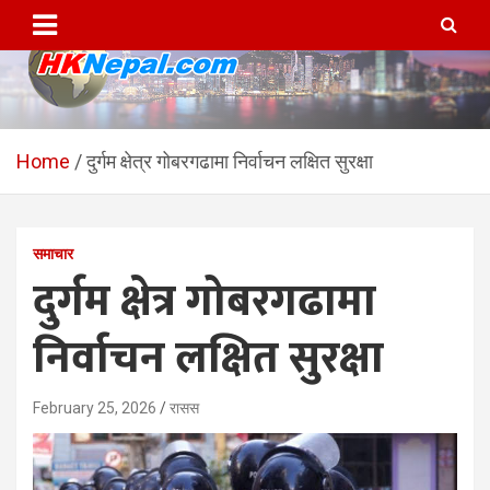
Skip
to
content
HKNepal.com – हङकङबाट
hknepal, hknepal.com, hk nepal, hk nepal com
सञ्चालित पहिलो नेपाली अनलाईन
Home
दुर्गम क्षेत्र गोबरगढामा निर्वाचन लक्षित सुरक्षा
पत्रिका
समाचार
दुर्गम क्षेत्र गोबरगढामा
निर्वाचन लक्षित सुरक्षा
February 25, 2026
रासस