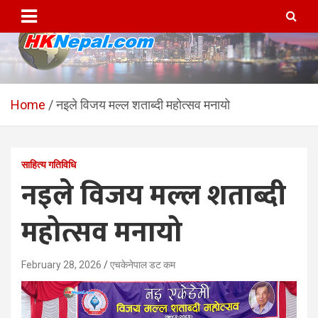
Skip
to
content
HKNepal.com – हङकङबाट
hknepal, hknepal.com, hk nepal, hk nepal com
सञ्चालित पहिलो नेपाली अनलाईन
Home
नइले विजय मल्ल शताब्दी महोत्सव मनायो
पत्रिका
साहित्य गतिविधि
नइले विजय मल्ल शताब्दी
महोत्सव मनायो
February 28, 2026
एचकेनेपाल डट कम