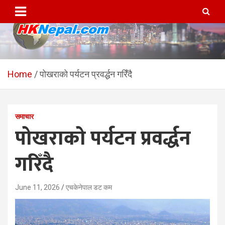
Skip
to
content
HKNepal.com – हङकङबाट
hknepal, hknepal.com, hk nepal, hk nepal com
सञ्चालित पहिलो नेपाली अनलाईन
Home
पोखराको पर्यटन प्रवर्द्धन गरिँदै
पत्रिका
समाचार
पोखराको पर्यटन प्रवर्द्धन
गरिँदै
June 11, 2026
एचकेनेपाल डट कम