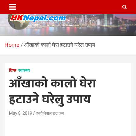
Skip
to
content
HKNepal.com – हङकङबाट
hknepal, hknepal.com, hk nepal, hk nepal com
सञ्चालित पहिलो नेपाली अनलाईन
Home
आँखाको कालो घेरा हटाउने घरेलु उपाय
पत्रिका
टिप्स
स्वास्थ्य
आँखाको कालो घेरा
हटाउने घरेलु उपाय
May 8, 2019
एचकेनेपाल डट कम