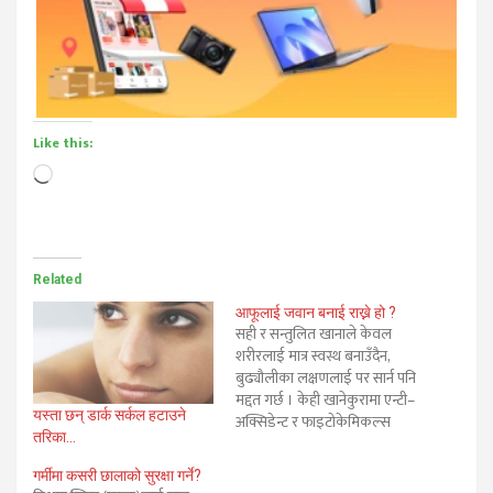
Like this:
Loading…
Related
आफूलाई जवान बनाई राख्ने हो ?
सही र सन्तुलित खानाले केवल
शरीरलाई मात्र स्वस्थ बनाउँदैन,
बुढ्यौलीका लक्षणलाई पर सार्न पनि
मद्दत गर्छ । केही खानेकुरामा एन्टी–
यस्ता छन् डार्क सर्कल हटाउने
अक्सिडेन्ट र फाइटोकेमिकल्स
तरिका…
प्रशस्त हुन्छ, जसले अनेकौँ
समस्याविरुद्ध लड्न मद्दत गर्छ।
गर्मीमा कसरी छालाको सुरक्षा गर्ने?
तिनले छाला र शरीरलाई जवान