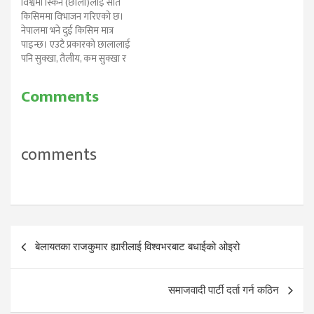
विश्वमा स्किन (छाला)लाई सात
बनाइराख्न पनि सहयोग गर्छ। मेवाले
किसिममा विभाजन गरिएको छ।
पेटका लागि राम्रो गर्छ । त्यसैगरी
नेपालमा भने दुई किसिम मात्र
छालाको सुन्दरता पनि कायम…
पाइन्छ। एउटै प्रकारको छालालाई
पनि सुक्खा, तैलीय, कम सुक्खा र
कम तैलीयगरी छुट्याइको छ । गर्मी
मौसममा धुलो, धुवाँ र घामको
Comments
किरणका कारण छालामा सीधा
असर पर्छ । छालामा भएको पानी
सोसिन्छ । जसले गर्दा छाला रुखो…
comments
Post
बेलायतका राजकुमार ह्यारीलाई विश्वभरबाट बधाईको ओइरो
navigation
समाजवादी पार्टी दर्ता गर्न कठिन