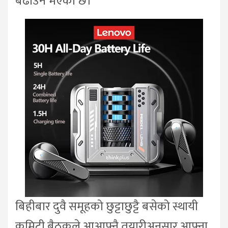
बढाउने भएको छ।
बिहीबार दुवै समूहको छुट्टाछुट्टै बसेको स्थायी
कमिटी बैठकले आआफ्नै तयारीअनुसार आफ्ना