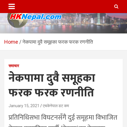
Skip
to
content
HKNepal.com – हङकङबाट
hknepal, hknepal.com, hk nepal, hk nepal com
सञ्चालित पहिलो नेपाली अनलाईन
Home
नेकपामा दुवै समूहका फरक फरक रणनीति
पत्रिका
समाचार
नेकपामा दुवै समूहका
फरक फरक रणनीति
January 15, 2021
एचकेनेपाल डट कम
प्रतिनिधिसभा विघटनसँगै दुई समूहमा विभाजित