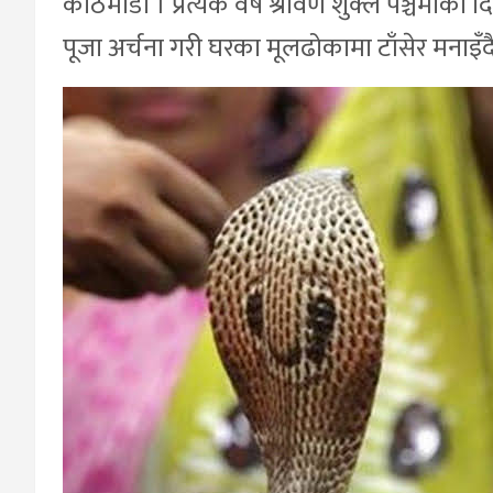
काठमाडौँ । प्रत्येक वर्ष श्रावण शुक्ल पञ्चमी
पूजा अर्चना गरी घरका मूलढोकामा टाँसेर मनाइँद