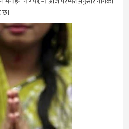
का दिन मनाइने नागपञ्चमी आज परम्पराअनुसार नागको
ै छ।