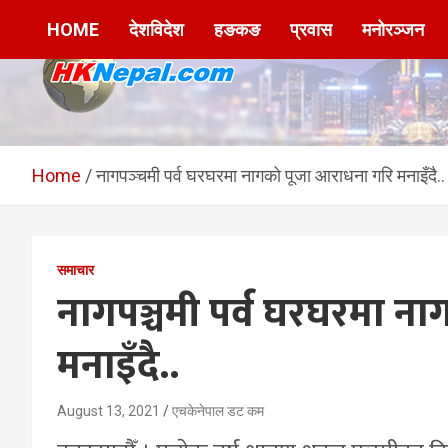
Skip
HOME
देशविदेश
हङकङ
प्रवास
मनोरञ्जन
to
content
HKNepal.com –
hknepal, hknepal.com, hk nepal, hk nepal com
हङकङबाट सञ्चालित पहिलो
Home
नागपञ्चमी पर्व घरघरमा नागको पूजा आराधना गरि मनाइँदै..
नेपाली अनलाईन पत्रिका
समाचार
नागपञ्चमी पर्व घरघरमा न
मनाइँदै..
August 13, 2021
एचकेनेपाल डट कम