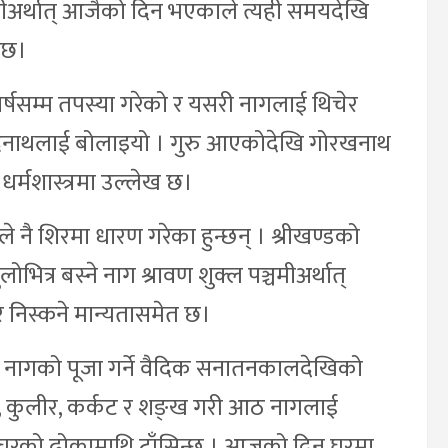
मीअर्थात् आजैको दिन भएकाले त्यही समयदेखि
स छ।
्षसम्म तपस्या गरेको र यसरी नागलाई थिचेर
न्द्रनाथलाई बोलाइयो । गुरु आएकोदेखि गोरखनाथ
 धर्मशास्त्रमा उल्लेख छ।
े नै शिरमा धारण गरेका हुन्छन् । श्रीखण्डको
ोभित्र बस्ने नाग श्रावण शुक्ल पञ्चमीअर्थात्
निस्कने मान्यतासमेत छ।
नागको पूजा गर्ने वैदिक सनातनकालदेखिको
क्षक, कुलीर, कर्कट र शङ्ख गरी आठ नागलाई
 घरको ढोकामाथि टाँसिन्छ । आजको दिन घरमा