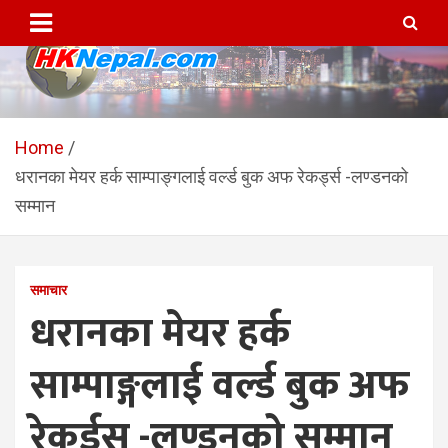
Skip
to
content
HKNepal.com – हङकङबाट
hknepal, hknepal.com, hk nepal, hk nepal com
सञ्चालित पहिलो नेपाली अनलाईन
Home
धरानका मेयर हर्क साम्पाङ्गलाई वर्ल्ड बुक अफ रेकर्ड्स -लण्डनको
पत्रिका
सम्मान
समाचार
धरानका मेयर हर्क
साम्पाङ्गलाई वर्ल्ड बुक अफ
रेकर्ड्स -लण्डनको सम्मान