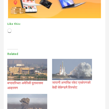
Like this:
Loading…
Related
जापानी अन्तरिक्ष रकेट प्रक्षेपणको
बग्दादस्थित अमेरिकी दूतावासमा
केही सेकेण्डमै विस्फोट
आक्रमण