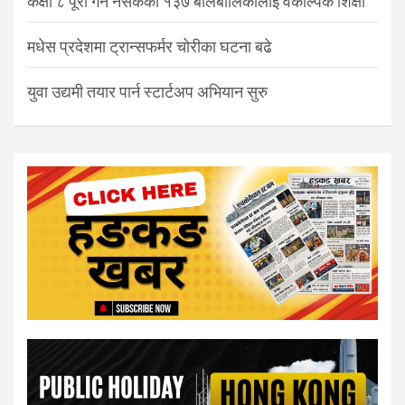
कक्षा ८ पूरा गर्न नसकेका १३७ बालबालिकालाई वैकल्पिक शिक्षा
मधेस प्रदेशमा ट्रान्सफर्मर चोरीका घटना बढे
युवा उद्यमी तयार पार्न स्टार्टअप अभियान सुरु