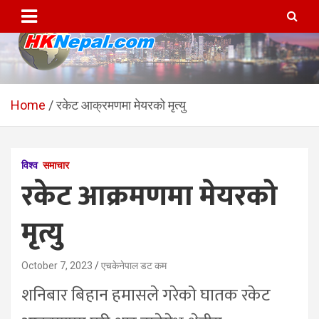
Skip
to
content
HKNepal.com – हङकङबाट
hknepal, hknepal.com, hk nepal, hk nepal com
सञ्चालित पहिलो नेपाली अनलाईन
Home
रकेट आक्रमणमा मेयरको मृत्यु
पत्रिका
विश्व
समाचार
रकेट आक्रमणमा मेयरको
मृत्यु
October 7, 2023
एचकेनेपाल डट कम
शनिबार बिहान हमासले गरेको घातक रकेट