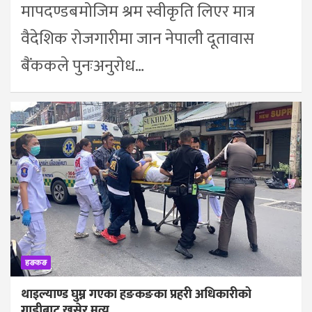
मापदण्डबमोजिम श्रम स्वीकृति लिएर मात्र
वैदेशिक रोजगारीमा जान नेपाली दूतावास
बैंककले पुनःअनुरोध…
हङकङ
थाइल्याण्ड घुम्न गएका हङकङका प्रहरी अधिकारीको
गाडीबाट खसेर मृत्यु