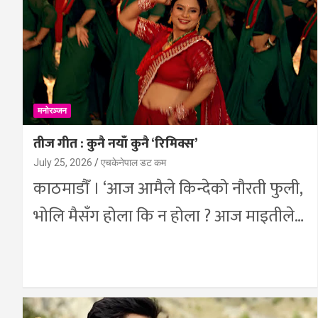
मनोरञ्जन
तीज गीत : कुनै नयाँ कुनै ‘रिमिक्स’
July 25, 2026
एचकेनेपाल डट कम
काठमाडौँ । ‘आज आमैले किन्देको नौरती फुली,
भोलि मैसँग होला कि न होला ? आज माइतीले…