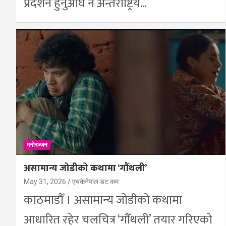
प्रदर्शन हुनुअघि नै अन्तर्राष्ट्रिय…
मनोरञ्जन
असामान्य जोडीको कथामा ‘गौँथली’
May 31, 2026
एचकेनेपाल डट कम
काठमाडौँ । असामान्य जोडीको कथामा
आधारित रहेर चलचित्र ‘गौँथली’ तयार गरिएको