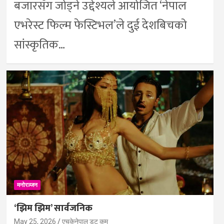
बजारसँग जोड्ने उद्देश्यले आयोजित ‘नेपाल
एभरेस्ट फिल्म फेस्टिभल’ले दुई देशबिचको
सांस्कृतिक…
मनोरञ्जन
‘झिम झिम’ सार्वजनिक
May 25, 2026
एचकेनेपाल डट कम