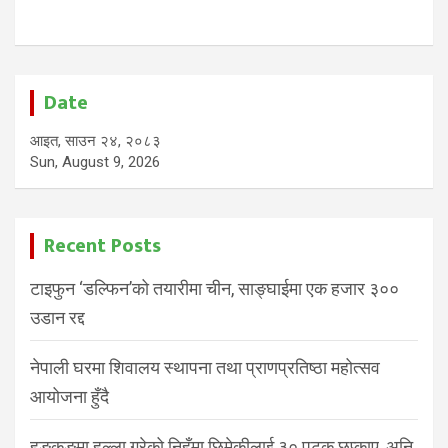
Date
आइत, साउन २४, २०८३
Sun, August 9, 2026
Recent Posts
टाइफुन ‘डल्फिन’को तयारीमा चीन, साङ्घाईमा एक हजार ३००
उडान रद्द
नेपाली घरमा शिवालय स्थापना तथा प्राणप्रतिष्ठा महोत्सव
आयोजना हुँदै
हङकङमा हल्ला गरेको निहुँमा छिमेकीलाई ३० पटक छप्काए, अनि