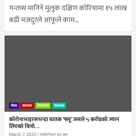
गन्तव्य मानिने मुलुक दक्षिण कोरियामा १५ लाख
बढी मजदुरले आफूले काम…
विश्व
समाचार
सिफारिस
स्वास्थ्य
कोरोनाभाइरसभन्दा घातक ‘फ्लू’ जसले ५ करोडको ज्यान
लिएको थियो…
March 7, 2020
एचकेनेपाल डट कम