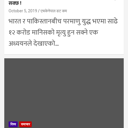
सक्छ !
October 5, 2019
एचकेनेपाल डट कम
भारत र पाकिस्तानबीच परमाणु युद्ध भएमा साढे
१२ करोड मानिसको मृत्यु हुन सक्ने एक
अध्ययनले देखाएको…
विश्व
समाचार