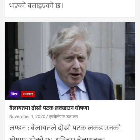
भएको बताइएको छ।
विश्व
समाचार
बेलायतमा दोस्रो पटक लकडाउन घोषणा
November 1, 2020
एचकेनेपाल डट कम
लण्डन : बेलायतले दोस्रो पटक लकडाउनको