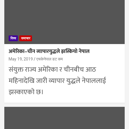
विश्व
समाचार
अमेरिका–चीन व्यापारयुद्धले झस्कियो नेपाल
May 19, 2019
एचकेनेपाल डट कम
संयुक्त राज्य अमेरिका र चीनबीच आठ
महिनादेखि जारी व्यापार युद्धले नेपाललाई
झस्काएको छ।