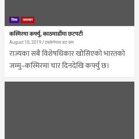
विश्व
समाचार
कस्मिरमा कर्फ्यु, काठमाडौँमा छटपटी
August 10, 2019
एचकेनेपाल डट कम
राज्यका सबै विशेषधिकार खोसिएको भारतको
जम्मु–कस्मिरमा चार दिनदेखि कर्फ्यु छ।