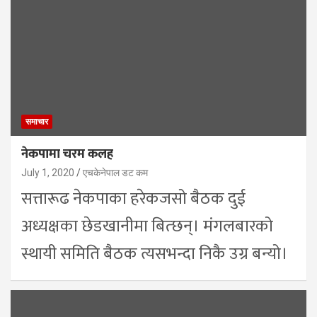
समाचार
नेकपामा चरम कलह
July 1, 2020
एचकेनेपाल डट कम
सत्तारूढ नेकपाका हरेकजसो बैठक दुई
अध्यक्षका छेडखानीमा बित्छन्। मंगलबारको
स्थायी समिति बैठक त्यसभन्दा निकै उग्र बन्यो।