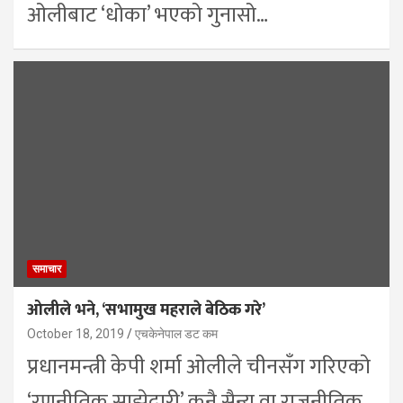
ओलीबाट ‘धोका’ भएको गुनासो…
समाचार
ओलीले भने, ‘सभामुख महराले बेठिक गरे’
October 18, 2019
एचकेनेपाल डट कम
प्रधानमन्त्री केपी शर्मा ओलीले चीनसँग गरिएको
‘रणनीतिक साझेदारी’ कुनै सैन्य वा राजनीतिक