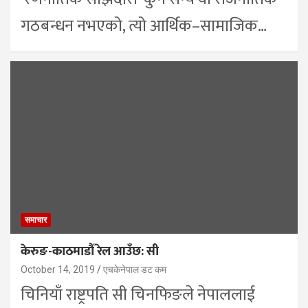
गठबन्धन नभएको, त्यो आर्थिक–सामाजिक…
समाचार
केरुङ-काठमाडौँ रेल आउँछ: सी
October 14, 2019
एचकेनेपाल डट कम
चिनियाँ राष्ट्रपति सी चिनफिङले नेपाललाई