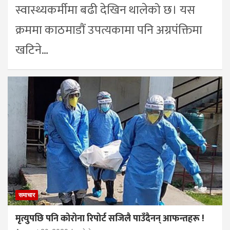
स्वास्थ्यकर्मीमा बढी देखिन थालेको छ। यस
क्रममा काठमाडौं उपत्यकामा पनि अग्रपंक्तिमा
खटिने…
समाचार
मृत्युपछि पनि कोरोना रिपोर्ट सजिलै पाउँदैनन् आफन्तहरू !