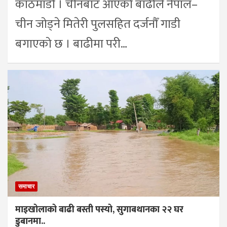
काठमाडौं । चीनबाट आएको बाढीले नेपाल–
चीन जोड्ने मितेरी पुलसहित दर्जनौँ गाडी
बगाएको छ । बाढीमा परी…
समाचार
माइखोलाको बाढी बस्ती पस्यो, सुगाबथानका २२ घर
डुबानमा..