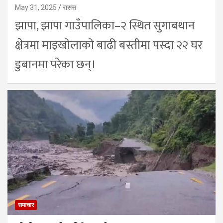
May 31, 2025
रासस
झापा, झापा गाउँपालिका–२ स्थित सुगाबथान
क्षेत्रमा माइखोलाको बाढी बस्तीमा पस्दा २२ घर
डुबानमा परेका छन्।
समाचार