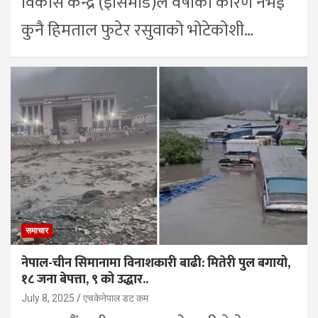
विकास केन्द्र (इसिमोड)ले वर्षाका कारण नभई
कुनै हिमताल फुटेर रसुवाको भोटेकोशी…
समाचार
नेपाल-चीन सिमानामा विनाशकारी बाढी: मितेरी पुल बगायो,
१८ जना बेपत्ता, ९ को उद्धार..
July 8, 2025
एचकेनेपाल डट कम