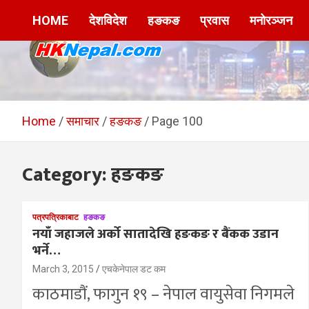
Skip
HOME
देशविदेश
हङकङ
प्रवास
मनोरञ्जन
to
content
HKNepal.com –
hknepal, hknepal.com, hk nepal, hk nepal com
हङकङबाट सञ्चालित पहिलो
Home
समाचार
हङकङ
Page 100
नेपाली अनलाईन पत्रिका
Category:
हङकङ
पत्रपत्रिकाबाट
हङकङ
नयाँ जहाजले अर्को सातादेखि हङकङ र बैंकक उडान
भर्ने…
March 3, 2015
एचकेनेपाल डट कम
काठमाडौं, फागुन १९ – नेपाल वायुसेवा निगमले