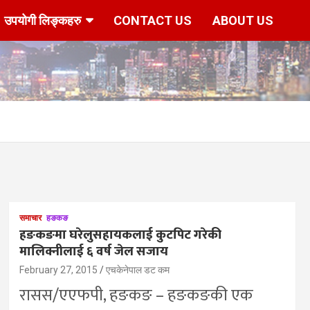
उपयोगी लिङ्कहरु
CONTACT US
ABOUT US
समाचार
हङकङ
हङकङमा घरेलुसहायकलाई कुटपिट गरेकी
मालिक्नीलाई ६ वर्ष जेल सजाय
February 27, 2015
एचकेनेपाल डट कम
रासस/एएफपी, हङकङ – हङकङकी एक