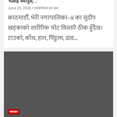
‘मलाई नमार्नुस्…’
June 20, 2020
एचकेनेपाल डट कम
काठमाडौँ, भेरी नगरपालिका–४ का सुदीप
खड्काको शारीरिक चोट विस्तारै ठीक हुँदैछ।
टाउको, काँध, हात, पिँडुला, ढाड…
समाचार