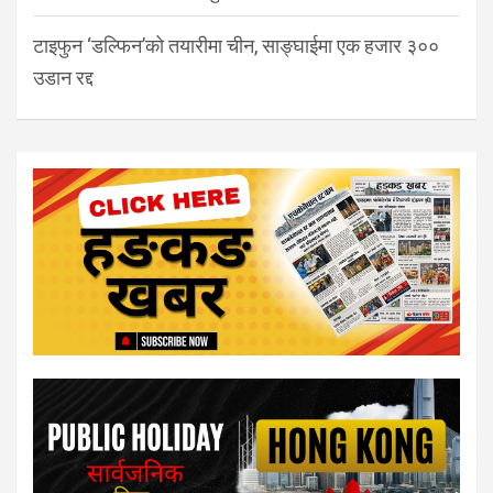
टाइफुन ‘डल्फिन’को तयारीमा चीन, साङ्घाईमा एक हजार ३००
उडान रद्द