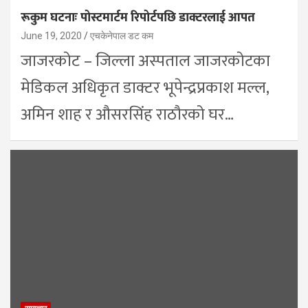
रूकुम घटनाः पोस्टमार्टम रिपोर्टपछि डाक्टरलाई आपत
June 19, 2020
एचकेनेपाल डट कम
जाजरकोट – जिल्ला अस्पताल जाजरकोटका
मेडिकल अधिकृत डाक्टर भूपेन्द्रप्रकाश मल्ल,
अमिन शाह र औसरसिंह राठौरको घर…