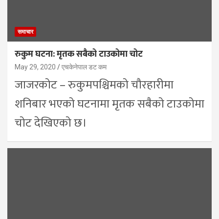
समाचार
रुकुम घटना: मृतक सबैको टाउकोमा चोट
May 29, 2020
एचकेनेपाल डट कम
जाजरकोट – रुकुमपश्चिमको चौरहारीमा
शनिबार भएको घटनामा मृतक सबैको टाउकोमा
चोट देखिएको छ।