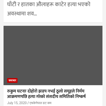
घाँटी र हातका औलाहरू काटेर हत्या भएको
अवस्थामा शव…
समाचार
रुकुम घटनाः दोहोरो झडप नभई ठूलो समूहले निर्मम
आक्रमणपछि हत्या गरेको संसदीय समितिको निष्कर्ष
July 15, 2020
एचकेनेपाल डट कम