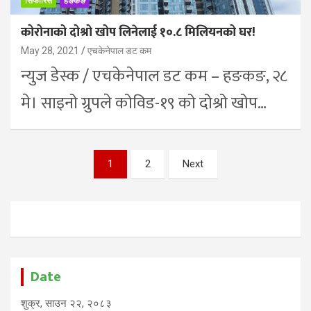
सिफारिस
हङकङ
कोरोनाको दोश्रो खोप लिनेलाई १०.८ मिलियनको घर!
May 28, 2021
एचकेनेपाल डट कम
न्युज डेस्क / एचकेनेपाल डट कम – हङकङ, २८
मे। साइनो ग्रुपले कोविड-१९ को दोश्रो खोप…
Posts
1
2
Next
pagination
Date
शुक्र, साउन २२, २०८३