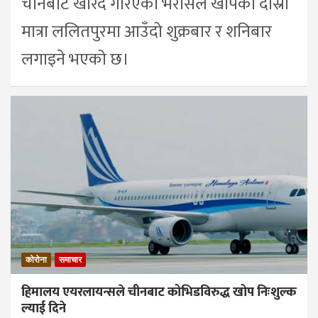
चीनबाट खरिद गरिएको भेरोसेल खोपको दोस्रो
मात्रा ललितपुरमा आउँदो शुक्रबार र शनिबार
लगाइने भएको छ।
कोरोना
समाचार
हिमालय एयरलायन्सले चीनबाट कोभिडविरुद्ध खोप निःशुल्क
ल्याई दिने