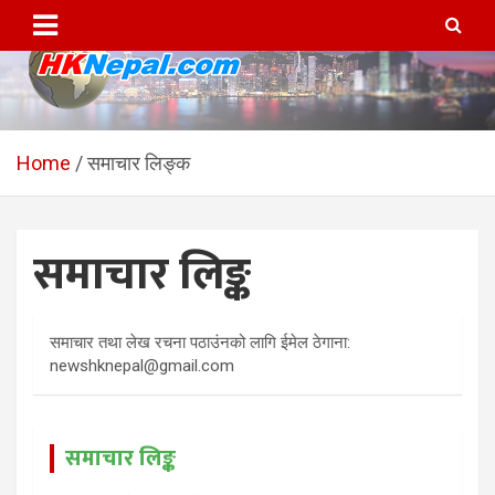
Skip
to
content
HKNepal.com – हङकङबाट
hknepal, hknepal.com, hk nepal, hk nepal com
सञ्चालित पहिलो नेपाली अनलाईन
Home
समाचार लिङ्क
पत्रिका
समाचार लिङ्क
समाचार तथा लेख रचना पठाउंनको लागि ईमेल ठेगाना:
newshknepal@gmail.com
समाचार लिङ्क