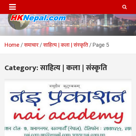
Skip
to
content
HKNepal.com – हङकङबाट
hknepal, hknepal.com, hk nepal, hk nepal com
सञ्चालित पहिलो नेपाली अनलाईन
Home
समाचार
साहित्य | कला | संस्कृति
Page 5
पत्रिका
Category:
साहित्य | कला | संस्कृति