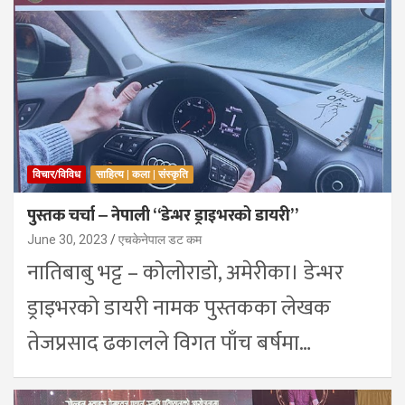
विचार/विविध
साहित्य | कला | संस्कृति
पुस्तक चर्चा ‒ नेपाली “डेन्भर ड्राइभरको डायरी”
June 30, 2023
एचकेनेपाल डट कम
नातिबाबु भट्ट – कोलोराडो, अमेरीका। डेन्भर
ड्राइभरको डायरी नामक पुस्तकका लेखक
तेजप्रसाद ढकालले विगत पाँच बर्षमा…