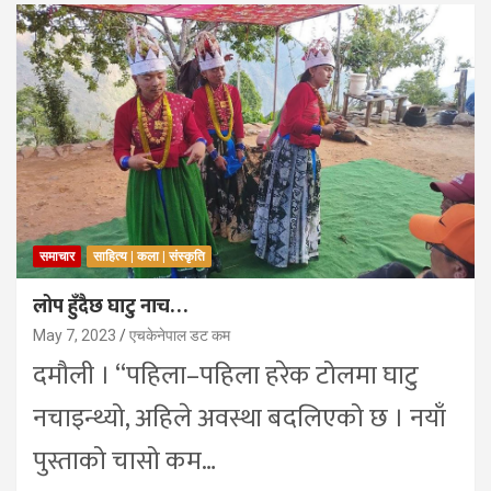
समाचार
साहित्य | कला | संस्कृति
लोप हुँदैछ घाटु नाच…
May 7, 2023
एचकेनेपाल डट कम
दमौली । “पहिला–पहिला हरेक टोलमा घाटु
नचाइन्थ्यो, अहिले अवस्था बदलिएको छ । नयाँ
पुस्ताको चासो कम…