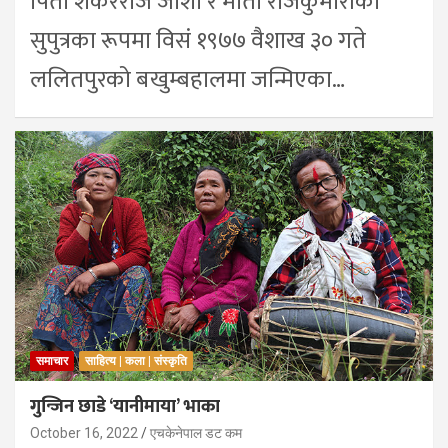
पिता शंकरराज जोशी र माता राजकुमारीका
सुपुत्रका रूपमा विसं १९७७ वैशाख ३० गते
ललितपुरको बखुम्बहालमा जन्मिएका…
समाचार
साहित्य | कला | संस्कृति
गुन्जिन छाडे ‘यानीमाया’ भाका
October 16, 2022
एचकेनेपाल डट कम