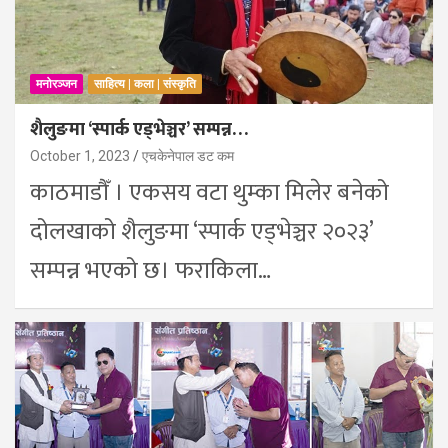
मनोरञ्जन
साहित्य | कला | संस्कृति
शैलुङमा ‘स्पार्क एड्भेञ्चर’ सम्पन्न…
October 1, 2023
एचकेनेपाल डट कम
काठमाडौँ । एकसय वटा थुम्का मिलेर बनेको
दोलखाको शैलुङमा ‘स्पार्क एड्भेञ्चर २०२३’
सम्पन्न भएको छ। फराकिला…