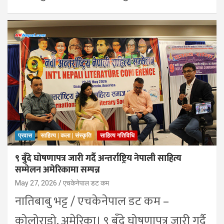
प्रवास
साहित्य | कला | संस्कृति
साहित्य गतिविधि
९ बुँदे घोषणापत्र जारी गर्दै अन्तर्राष्ट्रिय नेपाली साहित्य
सम्मेलन अमेरिकामा सम्पन्न
May 27, 2026
एचकेनेपाल डट कम
नातिबाबु भट्ट / एचकेनेपाल डट कम –
कोलोराडो, अमेरिका। ९ बुँदे घोषणापत्र जारी गर्दै