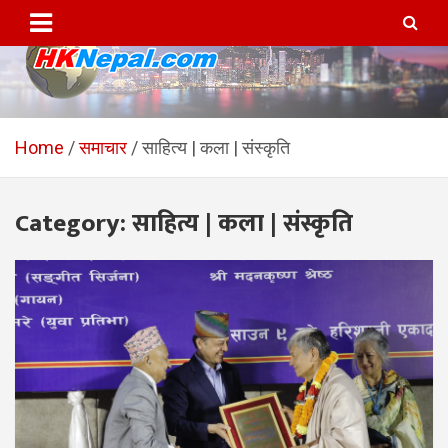
Skip
to
content
HKNepal.com – हङकङबाट
hknepal, hknepal.com, hk nepal, hk nepal com
सञ्चालित पहिलो नेपाली अनलाईन
Home
समाचार
साहित्य | कला | संस्कृति
पत्रिका
Category:
साहित्य | कला | संस्कृति