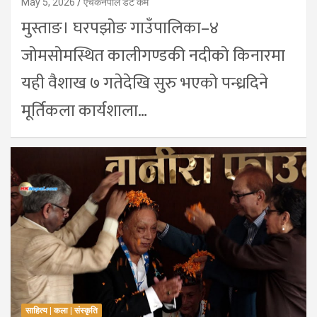
May 5, 2026
एचकेनेपाल डट कम
मुस्ताङ। घरपझोङ गाउँपालिका–४
जोमसोमस्थित कालीगण्डकी नदीको किनारमा
यही वैशाख ७ गतेदेखि सुरु भएको पन्ध्रदिने
मूर्तिकला कार्यशाला…
साहित्य | कला | संस्कृति