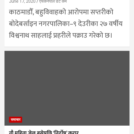
June 17, 2020
एचकेनेपाल डट कम
काठमाडौँ, बहुविवाहको आरोपमा सप्तरीको
बोदेबर्साइन नगरपालिका–९ देउरीका २७ वर्षीय
विश्वनाथ साहलाई प्रहरीले पक्राउ गरेको छ।
समाचार
नौ महिना जेल बसेपछि ‘निर्दोष’ करार