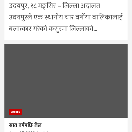
उदयपुर, १८ मङ्सिर – जिल्ला अदालत
उदयपुरले एक स्थानीय चार वर्षीया बालिकालाई
बलात्कार गरेको कसुरमा जिल्लाको…
समाचार
सात वर्षपछि जेल