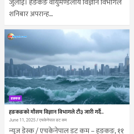
जुलाई। हङकङ वायुमण्डलीय विज्ञान विभागले
शनिबार अपरान्ह…
हङकङ
हङकङको मौसम विज्ञान विभागले टी३ जारी गर्दै..
June 11, 2025
एचकेनेपाल डट कम
न्युज डेस्क / एचकेनेपाल डट कम – हङकङ, ११