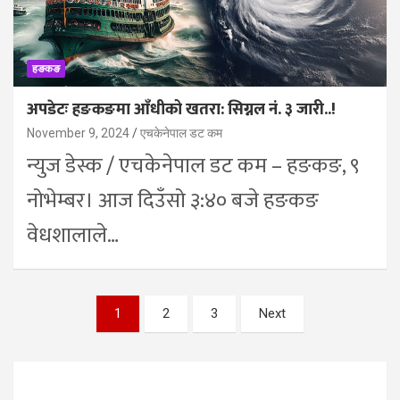
हङकङ
अपडेटः हङकङमा आँधीको खतरा: सिग्नल नं. ३ जारी..!
November 9, 2024
एचकेनेपाल डट कम
न्युज डेस्क / एचकेनेपाल डट कम – हङकङ, ९
नोभेम्बर। आज दिउँसो ३:४० बजे हङकङ
वेधशालाले…
Posts
1
2
3
Next
pagination