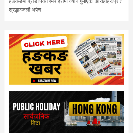
हङकङमा ब्रोड पिक हिमपहिरोमा ज्यान गुमाएका आरोहीहरूप्रति
श्रद्धाञ्जली अर्पण