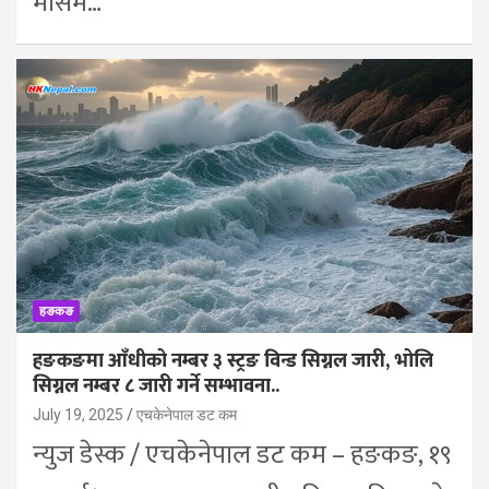
मौसम…
हङकङ
हङकङमा आँधीको नम्बर ३ स्ट्रङ विन्ड सिग्नल जारी, भोलि
सिग्नल नम्बर ८ जारी गर्ने सम्भावना..
July 19, 2025
एचकेनेपाल डट कम
न्युज डेस्क / एचकेनेपाल डट कम – हङकङ, १९