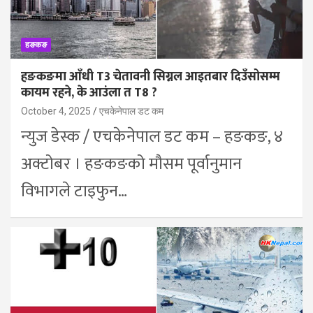
हङकङ
हङकङमा आँधी T3 चेतावनी सिग्नल आइतबार दिउँसोसम्म
कायम रहने, के आउंला त T8 ?
October 4, 2025
एचकेनेपाल डट कम
न्युज डेस्क / एचकेनेपाल डट कम – हङकङ, ४
अक्टोबर । हङकङको मौसम पूर्वानुमान
विभागले टाइफुन…