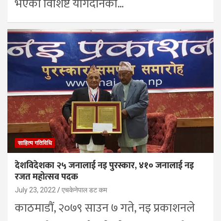
भएको विशिष्ट योगदानको…
साहित्य गतिविधि
देशविदेशका २५ जनालाई नइ पुरस्कार, ४१० जनालाई नइ
रजत महोत्सव पदक
July 23, 2022
एचकेनेपाल डट कम
काठमाडौं, २०७९ साउन ७ गते, नइ प्रकाशनले