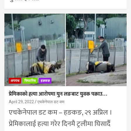
अपराध
सिफारिस
हङकङ
प्रेमिकाको हत्या आरोपमा युन लङबाट युवक पक्राउ…
April 29, 2022
एचकेनेपाल डट कम
एचकेनेपाल डट कम – हङकङ, २९ अप्रिल ।
प्रेमिकालाई हत्या गरेर दिनमै ट्रलीमा घिसार्दै