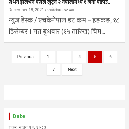
सेभेन इलिभेन पसल लुट्ने २ नेपालीमध्ये १ जना पक्राउ..
December 18, 2021
एचकेनेपाल डट कम
न्युज डेस्क / एचकेनेपाल डट कम – हङकङ, १८
डिसेम्बर । गत बुधबार (१५ तारिख) चिम…
Posts
Previous
1
…
4
5
6
pagination
7
Next
Date
शुक्र, साउन २२, २०८३