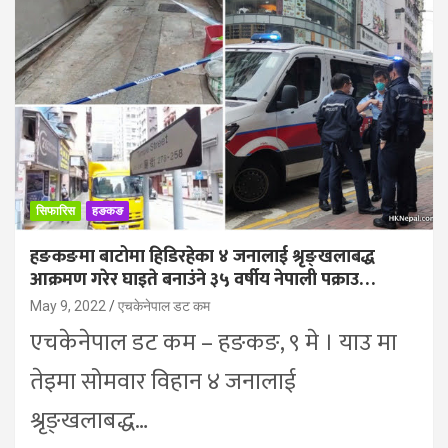
सिफारिस
हङकङ
हङकङमा बाटोमा हिडिरहेका ४ जनालाई श्रृङ्खलाबद्ध
आक्रमण गरेर घाइते बनाउंने ३५ वर्षीय नेपाली पक्राउ…
May 9, 2022
एचकेनेपाल डट कम
एचकेनेपाल डट कम – हङकङ, ९ मे । याउ मा
तेइमा सोमवार विहान ४ जनालाई
श्रृङ्खलाबद्ध…