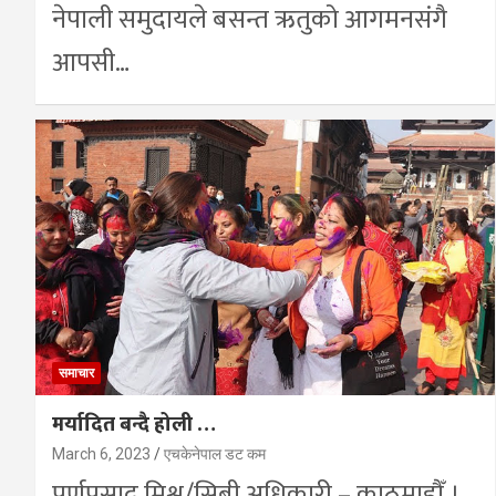
नेपाली समुदायले बसन्त ऋतुको आगमनसंगै
आपसी…
समाचार
मर्यादित बन्दै होली …
March 6, 2023
एचकेनेपाल डट कम
पूर्णप्रसाद मिश्र/सिबी अधिकारी – काठमाडौँ ।