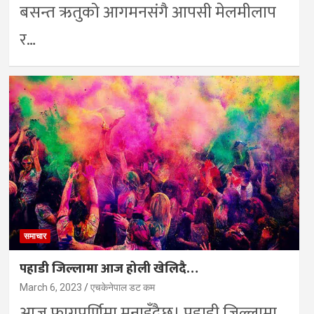
बसन्त ऋतुको आगमनसंगै आपसी मेलमीलाप
र…
समाचार
पहाडी जिल्लामा आज होली खेलिदै…
March 6, 2023
एचकेनेपाल डट कम
आज फागुपूर्णिमा मनाइँदैछ। पहाडी जिल्लामा