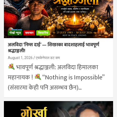
गोर्खा न्युज
समाचार
सिफारिस
अलविदा ‘निम्स दाई’ — शिखरका बादशाहलाई भावपूर्ण
श्रद्धाञ्जली!
August 1, 2026
एचकेनेपाल डट कम
भावपूर्ण श्रद्धाञ्जली: अलविदा हिमालका
महानायक !
“Nothing is Impossible”
(संसारमा केही पनि असम्भव छैन)…