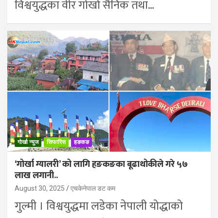
विश्वयुद्धका वीर गोर्खा सैनिक तथा…
गोर्खा न्युज
सिफारिस
हङकङ
‘गोर्खा ग्यालरी’ को लागि हङकङका बूढाथोकीले गरे ५७
लाख लगानी..
August 30, 2025
एचकेनेपाल डट कम
गुल्मी । विश्वयुद्धमा लडेका नेपाली योद्धाको