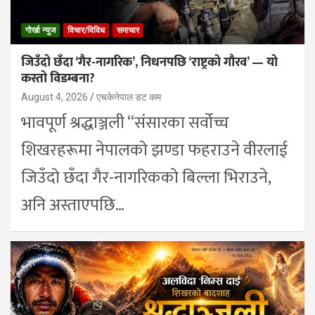
गोर्खा न्युज
विचार/विविध
समाचार
जिउँदो छँदा ‘गैर-नागरिक’, निधनपछि ‘राष्ट्रको गौरव’ — यो
कस्तो विडम्बना?
August 4, 2026
एचकेनेपाल डट कम
भावपूर्ण श्रद्धाञ्जली “संसारका सर्वोच्च
शिखरहरूमा नेपालको झण्डा फहराउने वीरलाई
जिउँदो छँदा गैर-नागरिकको बिल्ला भिराउने,
अनि अस्ताएपछि…