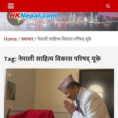
Skip
to
content
HKNepal.com – हङकङबाट
hknepal, hknepal.com, hk nepal, hk nepal com
सञ्चालित पहिलो नेपाली अनलाईन
Home
समाचार
नेपाली साहित्य विकास परिषद् यूके
पत्रिका
Tag:
नेपाली साहित्य विकास परिषद् यूके