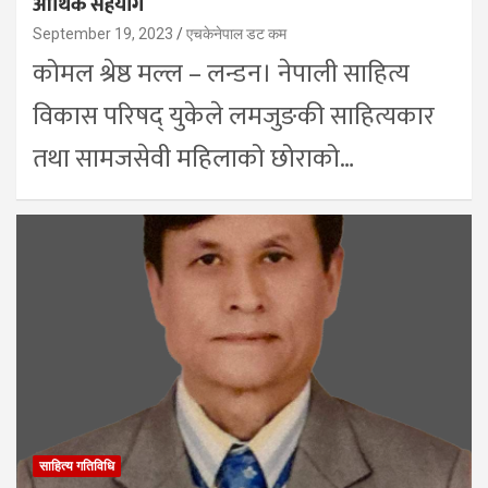
आर्थिक सहयोग
September 19, 2023
एचकेनेपाल डट कम
कोमल श्रेष्ठ मल्ल – लन्डन। नेपाली साहित्य
विकास परिषद् युकेले लमजुङकी साहित्यकार
तथा सामजसेवी महिलाको छोराको…
साहित्य गतिविधि