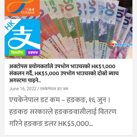
सिफारिस
हङकङ
अक्टोपस प्रयोगकर्ताले उपभोग भाउचरको HK$1,000
संकलन गर्दै, HK$5,000 उपभोग भाउचरको दोस्रो ब्याच
अगस्टमा पाइने..
June 16, 2022
एचकेनेपाल डट कम
एचकेनेपाल डट कम – हङकङ, १६ जुन ।
हङकङ सरकारले हङकङवासीलाई वितरण
गरिने हङकङ डलर HK$5,000…