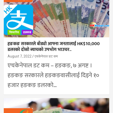
सिफारिस
हङकङ
हङकङ सरकारले बाँड्यो आफ्ना जनतालाई HK$10,000
डलरको दोस्रो ब्याचको उपभोग भाउचर..
August 7, 2022
एचकेनेपाल डट कम
एचकेनेपाल डट कम – हङकङ, ७ अगष्ट ।
हङकङ सरकारले हङकङवासीलाई दिइने १०
हजार हङकङ डलरको…