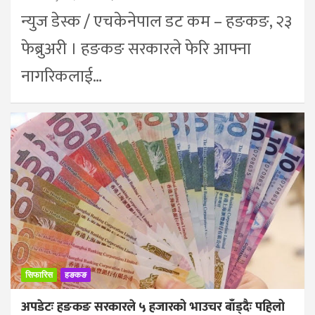
न्युज डेस्क / एचकेनेपाल डट कम – हङकङ, २३
फेब्रुअरी । हङकङ सरकारले फेरि आफ्ना
नागरिकलाई…
सिफारिस
हङकङ
अपडेटः हङकङ सरकारले ५ हजारको भाउचर बाँड्दैः पहिलो