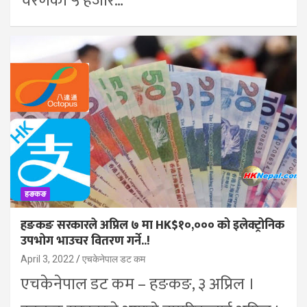
चरणको ५ हजार…
हङकङ
हङकङ सरकारले अप्रिल ७ मा HK$१०,००० को इलेक्ट्रोनिक
उपभोग भाउचर वितरण गर्ने..!
April 3, 2022
एचकेनेपाल डट कम
एचकेनेपाल डट कम – हङकङ, ३ अप्रिल ।