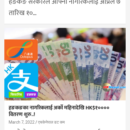
हङकङ सरकारले आफ्नो नागरिकलाई अप्रिल ७
तारिख १०…
सिफारिस
हङकङ
हङकङका नागरिकलाई अर्को महिनादेखि HK$१००००
वितरण शुरु..!
March 7, 2022
एचकेनेपाल डट कम