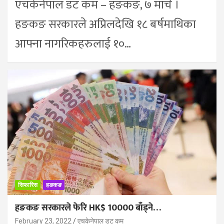
एचकेनेपाल डट कम – हङकङ, ७ मार्च ।
हङकङ सरकारले अप्रिलदेखि १८ बर्षमाथिका
आफ्ना नागरिकहरुलाई १०…
सिफारिस
हङकङ
हङकङ सरकारले फेरि HK$ 10000 बाँड्ने…
February 23, 2022
एचकेनेपाल डट कम