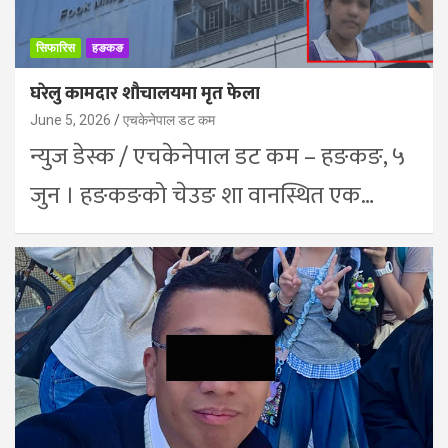
सिफारिस
हङकङ
घरेलु कामदार शौचालयमा मृत फेला
June 5, 2026
एचकेनेपाल डट कम
न्युज डेस्क / एचकेनेपाल डट कम – हङकङ, ५
जुन । हङकङको चेउङ शा वानस्थित एक…