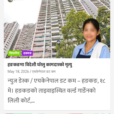
सिफारिस
हङकङ
हङकङमा विदेशी घरेलु कामदारको मृत्यु
May 18, 2026
एचकेनेपाल डट कम
न्युज डेस्क / एचकेनेपाल डट कम – हङकङ, १८
मे। हङकङको ताइवाइस्थित वर्ल्ड गार्डेनको
लिली कोर्ट,…