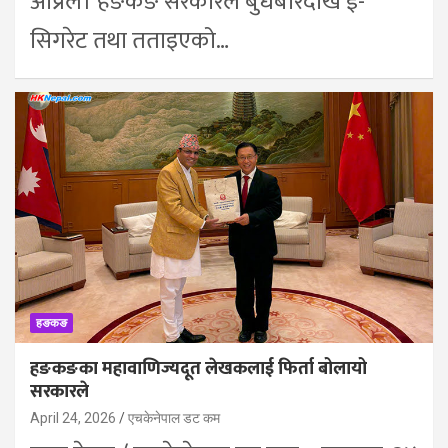
अप्रिल। हङकङ सरकारले बुधबारदेखि ई-
सिगरेट तथा तताइएको…
हङकङ
हङकङका महावाणिज्यदूत लेखकलाई फिर्ता बोलायो
सरकारले
April 24, 2026
एचकेनेपाल डट कम