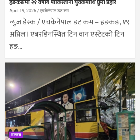
हङकङमा २१ वर्षीय पाकिस्तानी युवकमाथि छुरा प्रहार
April 19, 2026
एचकेनेपाल डट कम
न्युज डेस्क / एचकेनेपाल डट कम – हङकङ, १९
अप्रिल। एबरडिनस्थित टिन वान एस्टेटको टिन
हङ…
हङकङ