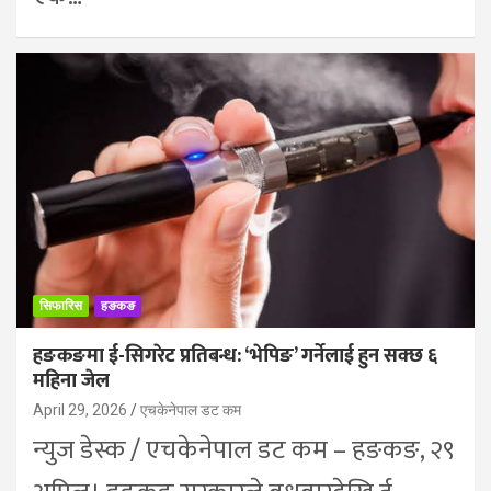
सिफारिस
हङकङ
हङकङमा ई-सिगरेट प्रतिबन्ध: ‘भेपिङ’ गर्नेलाई हुन सक्छ ६
महिना जेल
April 29, 2026
एचकेनेपाल डट कम
न्युज डेस्क / एचकेनेपाल डट कम – हङकङ, २९