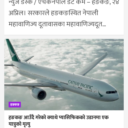
न्युज डेस्क / एचकेनेपाल डट कम – हङकङ, २४
अप्रिल। सरकारले हङकङस्थित नेपाली
महावाणिज्य दूतावासका महावाणिज्यदूत…
हङकङ
हङकङ आउँदै गरेको क्याथे प्यासिफिकको उडानमा एक
यात्रुको मृत्यु