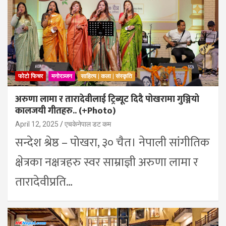
फोटो फिचर
मनोरञ्जन
साहित्य | कला | संस्कृति
अरुणा लामा र तारादेवीलाई ट्रिब्यूट दिदै पोखरामा गुञ्जियो
कालजयी गीतहरु.. (+Photo)
April 12, 2025
एचकेनेपाल डट कम
सन्देश श्रेष्ठ – पोखरा, ३० चैत। नेपाली सांगीतिक
क्षेत्रका नक्षत्रहरु स्वर साम्राज्ञी अरुणा लामा र
तारादेवीप्रति…