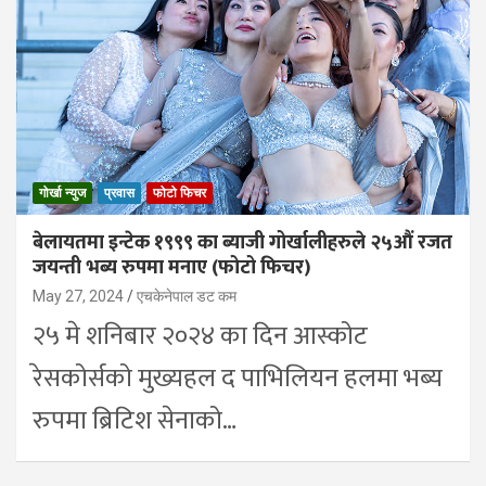
गोर्खा न्युज
प्रवास
फोटो फिचर
बेलायतमा इन्टेक १९९९ का ब्याजी गोर्खालीहरुले २५औं रजत
जयन्ती भब्य रुपमा मनाए (फोटो फिचर)
May 27, 2024
एचकेनेपाल डट कम
२५ मे शनिबार २०२४ का दिन आस्कोट
रेसकोर्सको मुख्यहल द पाभिलियन हलमा भब्य
रुपमा ब्रिटिश सेनाको…