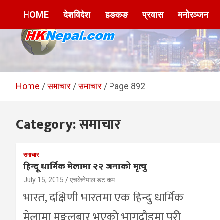
Skip
HOME
देशविदेश
हङकङ
प्रवास
मनोरञ्जन
to
content
HKNepal.com –
hknepal, hknepal.com, hk nepal, hk nepal com
हङकङबाट सञ्चालित पहिलो
Home
समाचार
समाचार
Page 892
नेपाली अनलाईन पत्रिका
Category:
समाचार
समाचार
हिन्दू धार्मिक मेलामा २२ जनाको मृत्यु
July 15, 2015
एचकेनेपाल डट कम
भारत, दक्षिणी भारतमा एक हिन्दु धार्मिक
मेलामा मङ्गलबार भएको भागदौडमा परी