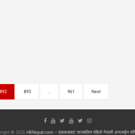
892
893
…
961
Next
right © 2026
HKNepal.com – हङकङबाट सञ्चालित पहिलो नेपाली अनलाईन पत्